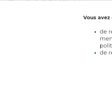
Vous avez 
de r
memb
poli
de r
affe
cadr
d’as
expe
post
memb