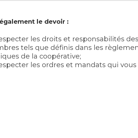
également le devoir :
especter les droits et responsabilités de
res tels que définis dans les règlement
tiques de la coopérative;
especter les ordres et mandats qui vous
ctés par vos supérieurs hiérarchiques da
e de votre travail;
sumer au mieux de vos connaissances et
rtise les mandats et responsabilités aff
e sur lequel vous avez été élu par les au
res (conseil d’administration ou comit