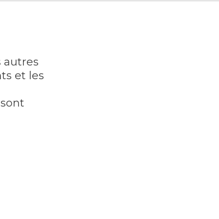
s autres
s et les
 sont
ns le
 de votre
érents à un
tres
é).