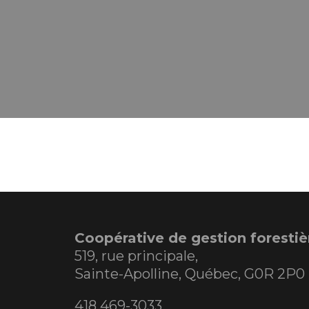
Coopérative de gestion foresti
519, rue principale,
Sainte-Apolline, Québec, G0R 2P0
418 469-3033